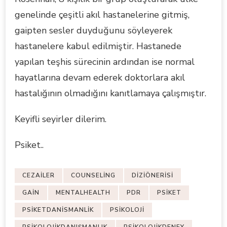
genelinde çeşitli akıl hastanelerine gitmiş,
gaipten sesler duyduğunu söyleyerek
hastanelere kabul edilmiştir. Hastanede
yapılan teşhis sürecinin ardından ise normal
hayatlarına devam ederek doktorlara akıl
hastalığının olmadığını kanıtlamaya çalışmıştır.
Keyifli seyirler dilerim.
Psiket..
CEZAILER
COUNSELING
DIZIÖNERISI
GAIN
MENTALHEALTH
PDR
PSIKET
PSIKETDANISMANLIK
PSIKOLOJI
PSIKOLOJIKDANIŞMANLIK
PSIKOLOJIKDENEY