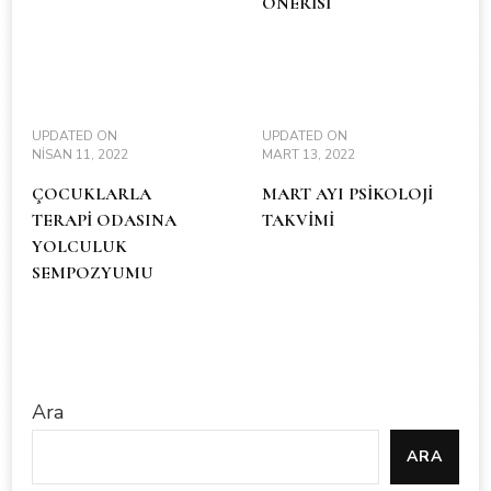
ÖNERİSİ
UPDATED ON
UPDATED ON
NISAN 11, 2022
MART 13, 2022
ÇOCUKLARLA
MART AYI PSİKOLOJİ
TERAPİ ODASINA
TAKVİMİ
YOLCULUK
SEMPOZYUMU
Ara
ARA