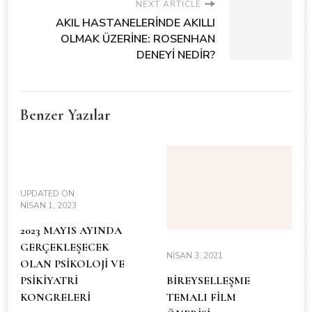
NEXT ARTICLE
AKIL HASTANELERİNDE AKILLI
OLMAK ÜZERİNE: ROSENHAN
DENEYİ NEDİR?
Benzer Yazılar
UPDATED ON
NISAN 1, 2023
2023 MAYIS AYINDA
GERÇEKLEŞECEK
NISAN 3, 2021
OLAN PSİKOLOJİ VE
PSİKİYATRİ
BİREYSELLEŞME
KONGRELERİ
TEMALI FİLM