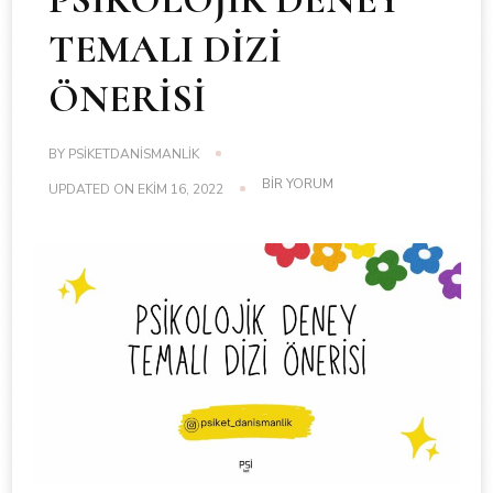
TEMALI DİZİ
ÖNERİSİ
BY
PSIKETDANISMANLIK
PSİKOLOJİK
BIR YORUM
UPDATED ON
EKIM 16, 2022
DENEY
TEMALI
DİZİ
ÖNERİSİ
IÇIN