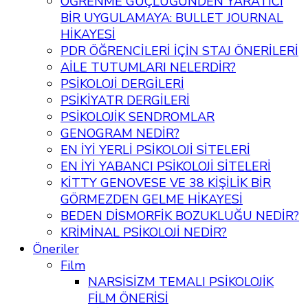
ÖĞRENME GÜÇLÜĞÜNDEN YARATICI
BİR UYGULAMAYA: BULLET JOURNAL
HİKAYESİ
PDR ÖĞRENCİLERİ İÇİN STAJ ÖNERİLERİ
AİLE TUTUMLARI NELERDİR?
PSİKOLOJİ DERGİLERİ
PSİKİYATR DERGİLERİ
PSİKOLOJİK SENDROMLAR
GENOGRAM NEDİR?
EN İYİ YERLİ PSİKOLOJİ SİTELERİ
EN İYİ YABANCI PSİKOLOJİ SİTELERİ
KİTTY GENOVESE VE 38 KİŞİLİK BİR
GÖRMEZDEN GELME HİKAYESİ
BEDEN DİSMORFİK BOZUKLUĞU NEDİR?
KRİMİNAL PSİKOLOJİ NEDİR?
Öneriler
Film
NARSİSİZM TEMALI PSİKOLOJİK
FİLM ÖNERİSİ