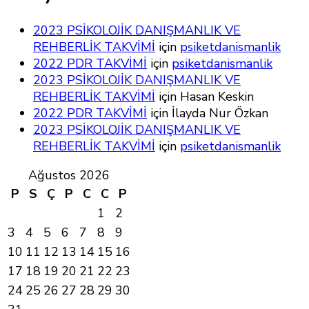
2023 PSİKOLOJİK DANIŞMANLIK VE
REHBERLİK TAKVİMİ
için
psiketdanismanlik
2022 PDR TAKVİMİ
için
psiketdanismanlik
2023 PSİKOLOJİK DANIŞMANLIK VE
REHBERLİK TAKVİMİ
için
Hasan Keskin
2022 PDR TAKVİMİ
için
İlayda Nur Özkan
2023 PSİKOLOJİK DANIŞMANLIK VE
REHBERLİK TAKVİMİ
için
psiketdanismanlik
Ağustos 2026
P
S
Ç
P
C
C
P
1
2
3
4
5
6
7
8
9
10
11
12
13
14
15
16
17
18
19
20
21
22
23
24
25
26
27
28
29
30