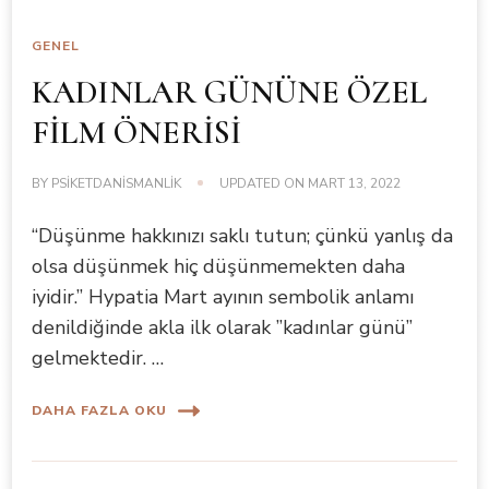
GENEL
KADINLAR GÜNÜNE ÖZEL
FİLM ÖNERİSİ
BY
PSIKETDANISMANLIK
UPDATED ON
MART 13, 2022
“Düşünme hakkınızı saklı tutun; çünkü yanlış da
olsa düşünmek hiç düşünmemekten daha
iyidir.” Hypatia Mart ayının sembolik anlamı
denildiğinde akla ilk olarak ”kadınlar günü”
gelmektedir. …
DAHA FAZLA OKU