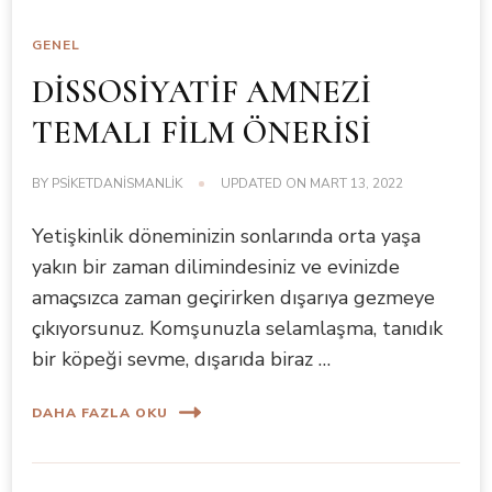
GENEL
DİSSOSİYATİF AMNEZİ
TEMALI FİLM ÖNERİSİ
BY
PSIKETDANISMANLIK
UPDATED ON
MART 13, 2022
Yetişkinlik döneminizin sonlarında orta yaşa
yakın bir zaman dilimindesiniz ve evinizde
amaçsızca zaman geçirirken dışarıya gezmeye
çıkıyorsunuz. Komşunuzla selamlaşma, tanıdık
bir köpeği sevme, dışarıda biraz …
DAHA FAZLA OKU