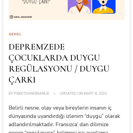
GENEL
DEPREMZEDE
ÇOCUKLARDA DUYGU
REGÜLASYONU / DUYGU
ÇARKI
BY
PSIKETDANISMANLIK
UPDATED ON
MART 8, 2023
Belirli nesne, olay veya bireylerin insanın iç
dünyasında uyandırdığı izlenim “duygu” olarak
adlandırılmaktadır. Fransızca’ dan dilimize
geçen “regülasyon” kelimesi ise ayarlama,