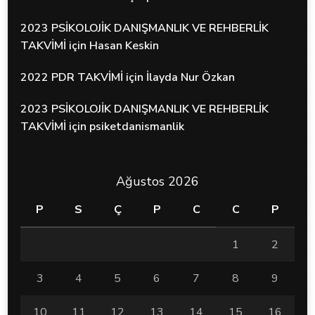
2023 PSİKOLOJİK DANIŞMANLIK VE REHBERLİK
TAKVİMİ
için
Hasan Keskin
2022 PDR TAKVİMİ
için
İlayda Nur Özkan
2023 PSİKOLOJİK DANIŞMANLIK VE REHBERLİK
TAKVİMİ
için
psiketdanismanlik
Ağustos 2026
P
S
Ç
P
C
C
P
1
2
3
4
5
6
7
8
9
10
11
12
13
14
15
16