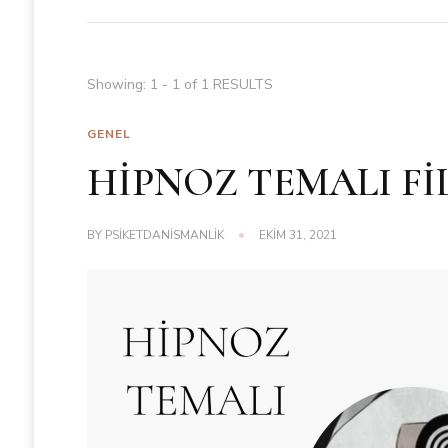
Showing: 1 - 1 of 1 RESULTS
GENEL
HİPNOZ TEMALI Fİ
BY
PSIKETDANISMANLIK
EKIM 31, 2021