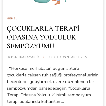
GENEL
ÇOCUKLARLA TERAPİ
ODASINA YOLCULUK
SEMPOZYUMU
BY
PSIKETDANISMANLIK
UPDATED ON
NISAN 11, 2022
📍Herkese merhabalar, bugün sizlere
çocuklarla çalışan ruh sağlığı profesyonellerinin
becerilerini geliştirmek üzere düzenlenen bir
sempozyumdan bahsedeceğim. “Çocuklarla
Terapi Odasına Yolculuk” isimli sempozyum,
terapi odalarında kullanılan …