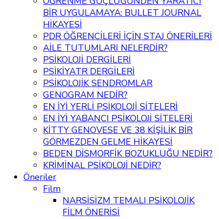
ÖĞRENME GÜÇLÜĞÜNDEN YARATICI
BİR UYGULAMAYA: BULLET JOURNAL
HİKAYESİ
PDR ÖĞRENCİLERİ İÇİN STAJ ÖNERİLERİ
AİLE TUTUMLARI NELERDİR?
PSİKOLOJİ DERGİLERİ
PSİKİYATR DERGİLERİ
PSİKOLOJİK SENDROMLAR
GENOGRAM NEDİR?
EN İYİ YERLİ PSİKOLOJİ SİTELERİ
EN İYİ YABANCI PSİKOLOJİ SİTELERİ
KİTTY GENOVESE VE 38 KİŞİLİK BİR
GÖRMEZDEN GELME HİKAYESİ
BEDEN DİSMORFİK BOZUKLUĞU NEDİR?
KRİMİNAL PSİKOLOJİ NEDİR?
Öneriler
Film
NARSİSİZM TEMALI PSİKOLOJİK
FİLM ÖNERİSİ