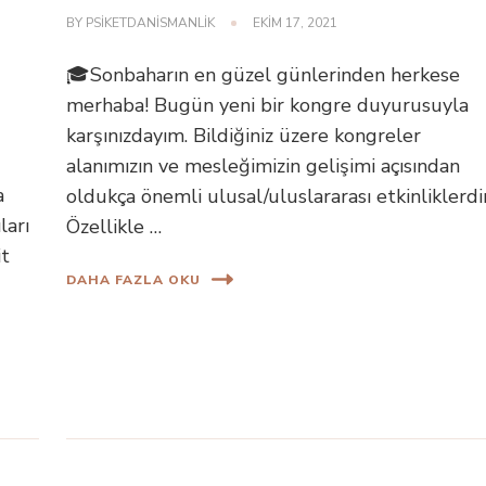
BY
PSIKETDANISMANLIK
EKIM 17, 2021
🎓Sonbaharın en güzel günlerinden herkese
merhaba! Bugün yeni bir kongre duyurusuyla
karşınızdayım. Bildiğiniz üzere kongreler
alanımızın ve mesleğimizin gelişimi açısından
a
oldukça önemli ulusal/uluslararası etkinliklerdir
ları
Özellikle …
it
DAHA FAZLA OKU