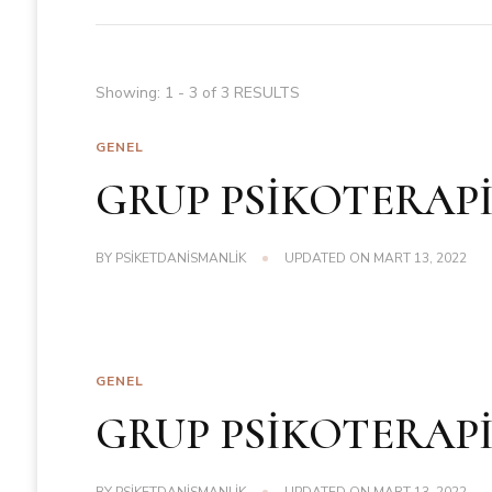
Showing: 1 - 3 of 3 RESULTS
GENEL
GRUP PSİKOTERAPİ
BY
PSIKETDANISMANLIK
UPDATED ON
MART 13, 2022
GENEL
GRUP PSİKOTERAPİ