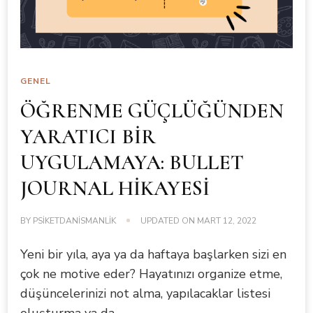
GENEL
ÖĞRENME GÜÇLÜĞÜNDEN
YARATICI BİR
UYGULAMAYA: BULLET
JOURNAL HİKAYESİ
BY
PSIKETDANISMANLIK
UPDATED ON
MART 12, 2022
Yeni bir yıla, aya ya da haftaya başlarken sizi en
çok ne motive eder? Hayatınızı organize etme,
düşüncelerinizi not alma, yapılacaklar listesi
oluşturma ya da …