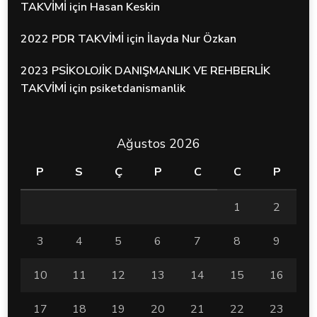
TAKVİMİ
için
Hasan Keskin
2022 PDR TAKVİMİ
için
İlayda Nur Özkan
2023 PSİKOLOJİK DANIŞMANLIK VE REHBERLİK
TAKVİMİ
için
psiketdanismanlik
Ağustos 2026
P
S
Ç
P
C
C
P
1
2
3
4
5
6
7
8
9
10
11
12
13
14
15
16
17
18
19
20
21
22
23