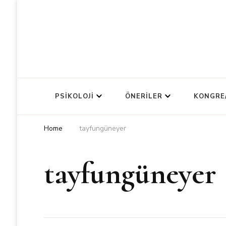
PSIKOLOJI
ÖNERILER
KONGRE
Home
tayfungüneyer
tayfungüneyer