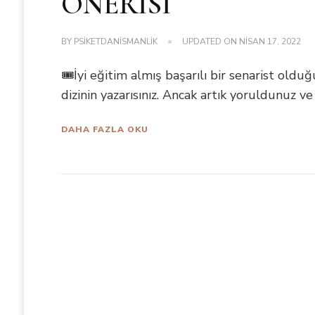
ÖNERİSİ
BY
PSIKETDANISMANLIK
UPDATED ON
NISAN 17, 2022
🎟İyi eğitim almış başarılı bir senarist old
dizinin yazarısınız. Ancak artık yoruldunuz ve 
DAHA FAZLA OKU