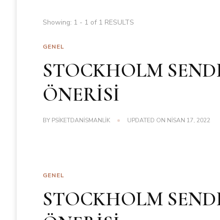
Showing: 1 - 1 of 1 RESULTS
GENEL
STOCKHOLM SENDR
ÖNERİSİ
BY
PSIKETDANISMANLIK
UPDATED ON
NISAN 17, 2022
GENEL
STOCKHOLM SENDR