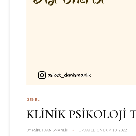
GENEL
KLİNİK PSİKOLOJİ 
BY
PSIKETDANISMANLIK
UPDATED ON
EKIM 10, 2022