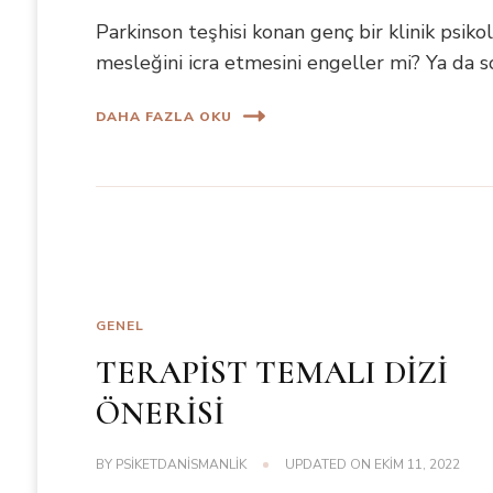
Parkinson teşhisi konan genç bir klinik psikol
mesleğini icra etmesini engeller mi? Ya da s
DAHA FAZLA OKU
GENEL
TERAPİST TEMALI DİZİ
ÖNERİSİ
BY
PSIKETDANISMANLIK
UPDATED ON
EKIM 11, 2022