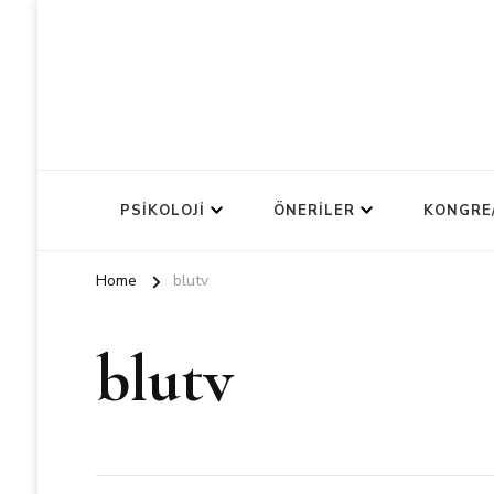
PSIKOLOJI
ÖNERILER
KONGRE
Home
blutv
blutv